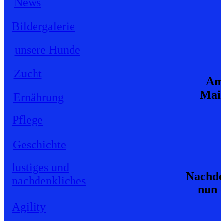
News
Bildergalerie
unsere Hunde
Zucht
Am
Mais
Ernährung
Pflege
Geschichte
lustiges und
Nachde
nachdenkliches
nun 
Agility